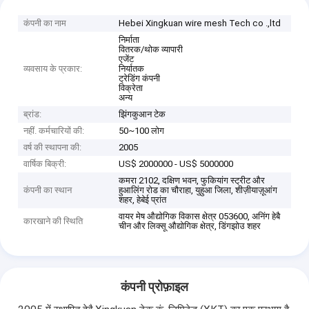
कंपनी का नाम
Hebei Xingkuan wire mesh Tech co .,ltd
निर्माता
वितरक/थोक व्यापारी
एजेंट
व्यवसाय के प्रकार:
निर्यातक
ट्रेडिंग कंपनी
विक्रेता
अन्य
ब्रांड:
झिंगकुआन टेक
नहीं. कर्मचारियों की:
50~100 लोग
वर्ष की स्थापना की:
2005
वार्षिक बिक्री:
US$ 2000000 - US$ 5000000
कमरा 2102, दक्षिण भवन, फुकियांग स्ट्रीट और
कंपनी का स्थान
हुआलिंग रोड का चौराहा, युहुआ जिला, शीज़ीयाज़ूआंग
शहर, हेबेई प्रांत
वायर मेष औद्योगिक विकास क्षेत्र 053600, अनिंग हेबै
कारखाने की स्थिति
चीन और लिक्सू औद्योगिक क्षेत्र, डिंगझोउ शहर
कंपनी प्रोफ़ाइल