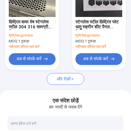
फैक्टरी यात्रा
गुणवत्ता नियंत्रण
छिद्रित वायर मेष स्टेनलेस
स्टेनलेस स्टील छिद्रित प्लेट
स्टील 304 316 सामग्री
धातु स्क्रीन शीट पैनल
हमसे संपर्क करें
छिद्रण:
छिद्रित:
मूल्य:
Negotiate
मूल्य:
Negotiate
MOQ:
1 टुकड़ा
MOQ:
1 टुकड़ा
एक बोली का अनुरोध
नवीनतम कीमत पता करें
नवीनतम कीमत पता करें
अब से संपर्क करें
अब से संपर्क करें
तार जाल फिल्टर डिस्क
और देखो
खदान खदान स्क्रीन जाल
रिवर्स डच बुनाई तार जाल
एक संदेश छोड़ें
हम जल्दी से जवाब देंगे
मोल्ड पल्प वायर मेष
एपॉक्सी लेपित तार जाल