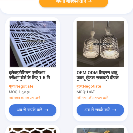
अपनी आवश्यकता दें
इलेक्ट्रीशियन प्रशिक्षण
OEM ODM छिद्रण धातु
परीक्षण बोर्ड के लिए 1.5 मिमी
जाल, होटल सजावटी दीपक के
धातु छिद्रित वायर मेष
लिए छिद्रित धातु शीट
मूल्य:
Negotiate
मूल्य:
Negotiate
500x600 मिमी
MOQ:
1 टुकड़ा
MOQ:
1 पीसी
नवीनतम कीमत पता करें
नवीनतम कीमत पता करें
अब से संपर्क करें
अब से संपर्क करें