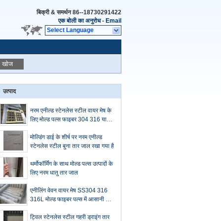
बिक्री & समर्थन
86--18730291422
एक बोली का अनुरोध
-
Email
Select Language
खोज
उत्पाद
नरम एनील्ड स्टेनलेस स्टील वायर मेष के
लिए मोल्ड पल्स फाइबर 304 316 या
316L
मोल्डिंग डाई के शीर्ष पर नरम एनील्ड
स्टेनलेस स्टील बुना तार जाल रखा गया है
थर्मोफॉर्मिंग के साथ मोल्ड पल्स उत्पादों के
लिए नरम धातु तार जाल
एनीलिंग वेवन वायर मेष SS304 316
316L मोल्ड फाइबर पल्स में आसानी से
तैयार किया जा सकता है
ट्विल स्टेनलेस स्टील गहरी ड्राइंग तार