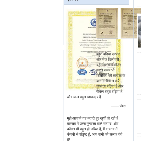
बहुत बढ़िया उत्पाद
और तेज़ डिलीवरी，
बड़ी मात्रा में ऑर्डर
करते समय भी
डिलीवरी की तारीख के
बारे में चिंता न करें，
गुणवत्ता बढ़िया है और
पैकिंग बहुत बढ़िया है
और जाल बहुत चमकदार है
—— जेम्स
मुझे आपको यह बताते हुए खुशी हो रही है,
वास्तव में उच्च गुणवत्ता वाले उत्पाद, और
कीमत भी बहुत ही उचित है, मैं वास्तव में
कंपनी से संतुष्ट हूं, आप सभी को सलाह देते
हैं!