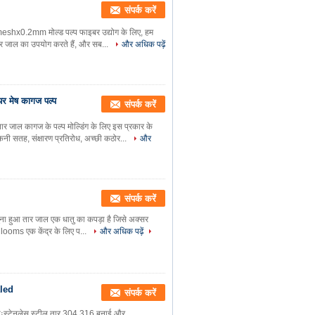
संपर्क करें
shx0.2mm मोल्ड पल्प फाइबर उद्योग के लिए, हम
े तार जाल का उपयोग करते हैं, और सब...
और अधिक पढ़ें
र मेष कागज पल्प
संपर्क करें
 कागज के पल्प मोल्डिंग के लिए इस प्रकार के
िकनी सतह, संक्षारण प्रतिरोध, अच्छी कठोर...
और
संपर्क करें
बुना हुआ तार जाल एक धातु का कपड़ा है जिसे अक्सर
 looms एक केंद्र के लिए प...
और अधिक पढ़ें
aled
संपर्क करें
रीःस्टेनलेस स्टील तार 304.316 बुनाई और