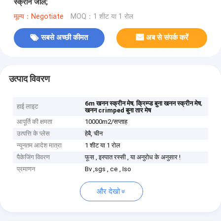
स्क्रीन जाल;
मूल्य：Negotiate
MOQ：1 शीट या 1 रोल
सबसे अच्छी कीमत
अब से संपर्क करें
उत्पाद विवरण
,
,
6m खनन स्क्रीन मेष
क्रिम्प्ड बुना खनन स्क्रीन मेष
हाई लाइट
खनन crimped बुना तार मेष
आपूर्ति की क्षमता
10000m2/सप्ताह
उत्पत्ति के प्लेस
हेबै, चीन
न्यूनतम आदेश मात्रा
1 शीट या 1 रोल
पैकेजिंग विवरण
फूस , इस्पात रस्सी , या अनुरोध के अनुसार !
प्रमाणन
Bv ,sgs , ce , Iso
और देखो