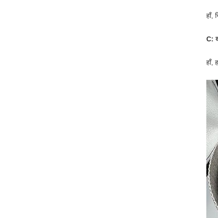
हाँ,
C: क
हाँ,