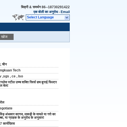
बिक्री & समर्थन
86--18730291422
एक बोली का अनुरोध
-
Email
Select Language
खोज
बै, चीन
ingkuan Tech
 ,sgs , ce , Iso
टेनलेस स्टील उच्च शक्ति रिवर्स डच बुनाई फिल्टर
ल बेल्ट
रोल
egotiate
विड़ अंधकार कागज, लकड़ी के मामले या गत्ते का
ब्बा, या ग्राहक के अनुरोध के अनुसार!
7 कार्यदिवस