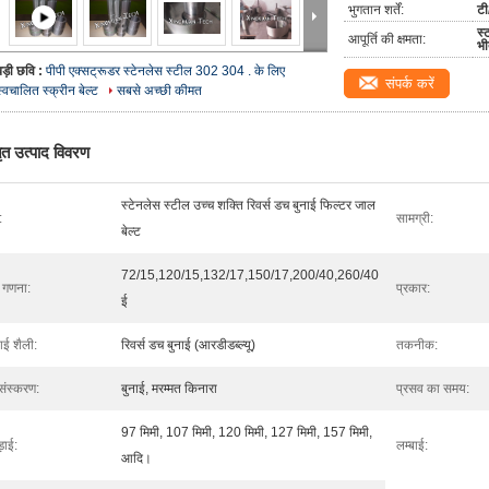
भुगतान शर्तें:
टी
स्
आपूर्ति की क्षमता:
भी
बड़ी छवि :
पीपी एक्सट्रूडर स्टेनलेस स्टील 302 304 . के लिए
संपर्क करें
स्वचालित स्क्रीन बेल्ट
सबसे अच्छी कीमत
तृत उत्पाद विवरण
स्टेनलेस स्टील उच्च शक्ति रिवर्स डच बुनाई फिल्टर जाल
:
सामग्री:
बेल्ट
72/15,120/15,132/17,150/17,200/40,260/40
ष गणना:
प्रकार:
ई
ाई शैली:
रिवर्स डच बुनाई (आरडीडब्ल्यू)
तकनीक:
रसंस्करण:
बुनाई, मरम्मत किनारा
प्रसव का समय:
97 मिमी, 107 मिमी, 120 मिमी, 127 मिमी, 157 मिमी,
़ाई:
लम्बाई:
आदि।