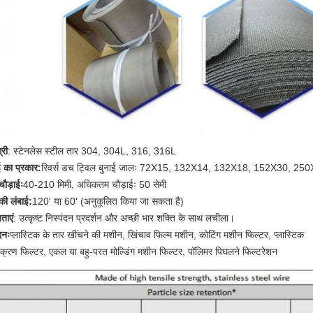
्री
: स्टेनलेस स्टील तार 304, 304L, 316, 316L
ई का प्रकार:
रिवर्स डच ट्विल बुनाई जालः 72X15, 132X14, 132X18, 152X30, 250
चौड़ाईः
40-210 मिमी, अधिकतम चौड़ाईः 50 सेमी
की लंबाई:
120' या 60' (अनुकूलित किया जा सकता है)
ताएं
: उत्कृष्ट निस्पंदन प्रदर्शन और अच्छी भार शक्ति के साथ लचीला।
दनः
प्लास्टिक के तार खींचने की मशीन, खिंचाव फिल्म मशीन, कोटिंग मशीन फिल्टर, प्लास्टिक
्चक्रण फिल्टर, एकल या बहु-परत मोल्डिंग मशीन फिल्टर, पॉलिमर पिघलने फिल्टरेशन