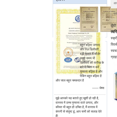
आक
प्र
पीपी
त्व
स्क्
रिवर्
बहुत बढ़िया उत्पाद
और तेज़ डिलीवरी，
स्वच
बड़ी मात्रा में ऑर्डर
ग्रा
करते समय भी
डिलीवरी की तारीख के
बारे में चिंता न करें，
गुणवत्ता बढ़िया है और
पैकिंग बहुत बढ़िया है
और जाल बहुत चमकदार है
—— जेम्स
मुझे आपको यह बताते हुए खुशी हो रही है,
वास्तव में उच्च गुणवत्ता वाले उत्पाद, और
कीमत भी बहुत ही उचित है, मैं वास्तव में
कंपनी से संतुष्ट हूं, आप सभी को सलाह देते
हैं!