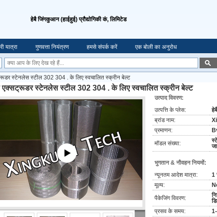
हेबै जिंगकुआन (हाईहुई) प्रौद्योगिकी कं, लिमिटेड
री यात्रा
गुणवत्ता नियंत्रण
हमसे संपर्क करें
एक बोली का अनुरोध
्रूडर स्टेनलेस स्टील 302 304 . के लिए स्वचालित स्क्रीन बेल्ट
ी एक्सट्रूडर स्टेनलेस स्टील 302 304 . के लिए स्वचालित स्क्रीन बेल्ट
उत्पाद विवरण:
उत्पत्ति के प्लेस:
हे
ब्रांड नाम:
X
प्रमाणन:
Bv
स्
मॉडल संख्या:
जा
भुगतान & नौवहन नियमों:
न्यूनतम आदेश मात्रा:
1 
मूल्य:
N
नि
पैकेजिंग विवरण:
डि
प्रसव के समय:
1-