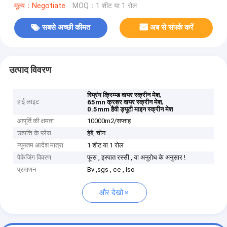
मूल्य：Negotiate
MOQ：1 शीट या 1 रोल
सबसे अच्छी कीमत
अब से संपर्क करें
उत्पाद विवरण
,
स्प्रिंग क्रिम्प्ड वायर स्क्रीन मेश
हाई लाइट
,
65mn क्रशर वायर स्क्रीन मेश
0.5mm हैवी ड्यूटी माइन स्क्रीन मेश
आपूर्ति की क्षमता
10000m2/सप्ताह
उत्पत्ति के प्लेस
हेबै, चीन
न्यूनतम आदेश मात्रा
1 शीट या 1 रोल
पैकेजिंग विवरण
फूस , इस्पात रस्सी , या अनुरोध के अनुसार !
प्रमाणन
Bv ,sgs , ce , Iso
और देखो