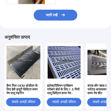
जारी रखें
अनुशंसित उत्पाद
हैमर मिल OEM ओडीएम के
इलेक्ट्रीशियन प्रशिक्षण
शराब और खाद्य उद्यो
लिए हेवी ड्यूटी छिद्रित वायर
परीक्षण बोर्ड के लिए 1.5 मिमी
स्लेटेड आयताकार छे
मेष धातु स्क्रीन:
धातु छिद्रित वायर मेष
वायर मेष शीट
500x600 मिमी
सबसे अच्छी कीमत
सबसे अच्छी कीमत
सबसे अच्छी 