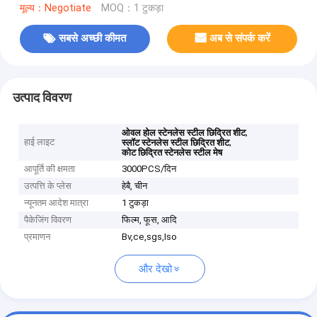
मूल्य：Negotiate
MOQ：1 टुकड़ा
सबसे अच्छी कीमत
अब से संपर्क करें
उत्पाद विवरण
,
ओवल होल स्टेनलेस स्टील छिद्रित शीट
हाई लाइट
,
स्लॉट स्टेनलेस स्टील छिद्रित शीट
कोट छिद्रित स्टेनलेस स्टील मेष
आपूर्ति की क्षमता
3000PCS/दिन
उत्पत्ति के प्लेस
हेबै, चीन
न्यूनतम आदेश मात्रा
1 टुकड़ा
पैकेजिंग विवरण
फिल्म, फूस, आदि
प्रमाणन
Bv,ce,sgs,Iso
और देखो