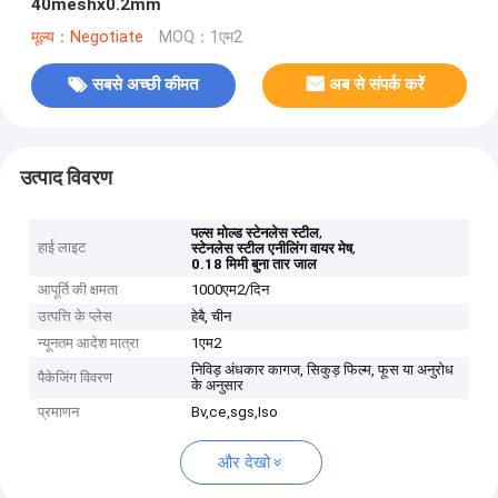
40meshx0.2mm
मूल्य：Negotiate
MOQ：1एम2
सबसे अच्छी कीमत
अब से संपर्क करें
उत्पाद विवरण
,
पल्स मोल्ड स्टेनलेस स्टील
हाई लाइट
,
स्टेनलेस स्टील एनीलिंग वायर मेष
0.18 मिमी बुना तार जाल
आपूर्ति की क्षमता
1000एम2/दिन
उत्पत्ति के प्लेस
हेबै, चीन
न्यूनतम आदेश मात्रा
1एम2
निविड़ अंधकार कागज, सिकुड़ फिल्म, फूस या अनुरोध
पैकेजिंग विवरण
के अनुसार
प्रमाणन
Bv,ce,sgs,Iso
और देखो